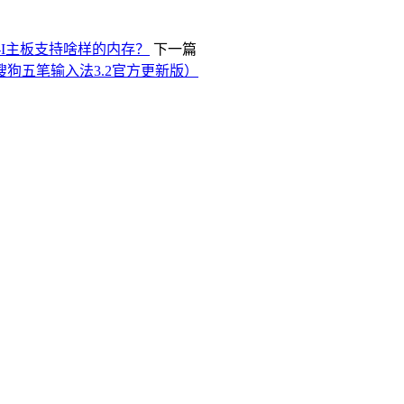
L-I主板支持啥样的内存？
下一篇
搜狗五笔输入法3.2官方更新版）