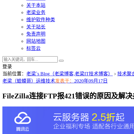
关于本站
老梁业务
维护软件种类
关于站长
免责声明
网站地图
标签云
登录
当前位置：
老梁`s Blog（老梁博客,老梁IT技术博客）
技术聚
>
老梁（蛤蟆哥）
运维技术
发表于：
2020年09月17日
FileZilla连接FTP报421错误的原因及解