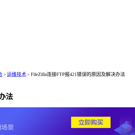
合
运维技术
FileZilla连接FTP报421错误的原因及解决办法
>
>
决办法