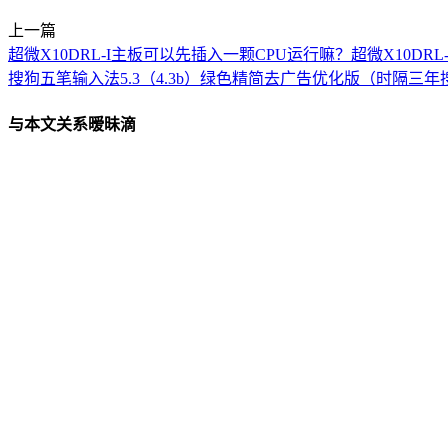
上一篇
超微X10DRL-I主板可以先插入一颗CPU运行嘛？超微X10DR
搜狗五笔输入法5.3（4.3b）绿色精简去广告优化版（时隔三年
与本文关系暧昧滴