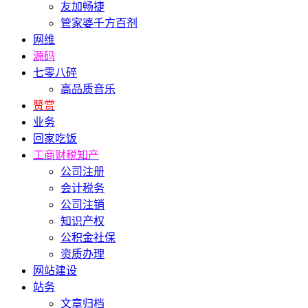
友加畅捷
管家婆千方百剂
网维
源码
七零八碎
高品质音乐
赞赏
业务
回家吃饭
工商财税知产
公司注册
会计税务
公司注销
知识产权
公积金社保
资质办理
网站建设
站务
文章归档