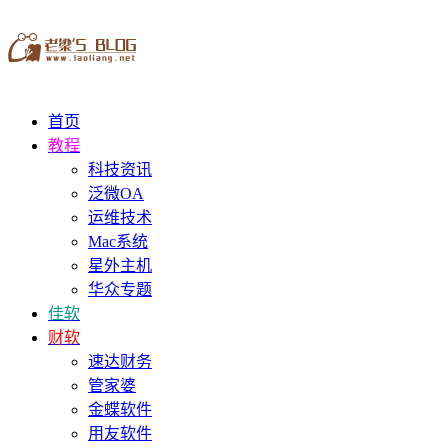
首页
教程
科技资讯
泛微OA
运维技术
Mac系统
星外主机
华众专题
佳软
财软
速达财务
管家婆
金蝶软件
用友软件