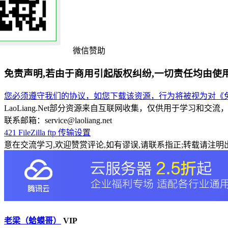
微信赞助
免责声明,若由于商用引起版权纠纷,一切责任均由使
您必须遵守我们的协议，如您下载该资源，行为将被视为对《免
LaoLiang.Net部分资源来自互联网收集，仅供用于学习
联系邮箱：service@laoliang.net
421
FileZilla
ftp
传输设置
意在交流学习,欢迎赞赏评论,如有谬误,请联系指正;转载请注明出
老梁（蛤蟆哥）
VIP