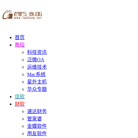
首页
教程
科技资讯
泛微OA
运维技术
Mac系统
星外主机
华众专题
佳软
财软
速达财务
管家婆
金蝶软件
用友软件