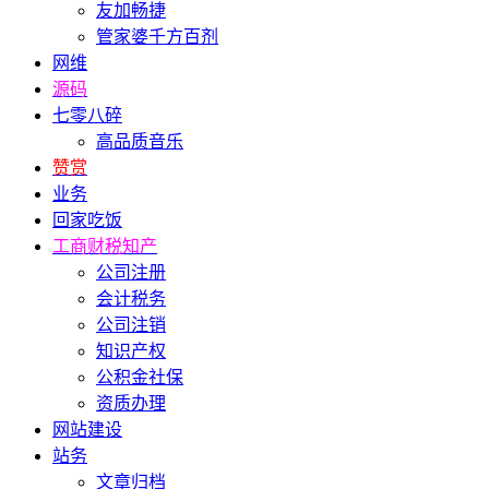
友加畅捷
管家婆千方百剂
网维
源码
七零八碎
高品质音乐
赞赏
业务
回家吃饭
工商财税知产
公司注册
会计税务
公司注销
知识产权
公积金社保
资质办理
网站建设
站务
文章归档