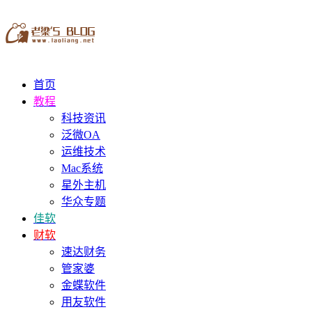
首页
教程
科技资讯
泛微OA
运维技术
Mac系统
星外主机
华众专题
佳软
财软
速达财务
管家婆
金蝶软件
用友软件