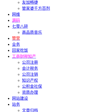
友加畅捷
管家婆千方百剂
网维
源码
七零八碎
高品质音乐
赞赏
业务
回家吃饭
工商财税知产
公司注册
会计税务
公司注销
知识产权
公积金社保
资质办理
网站建设
站务
文章归档