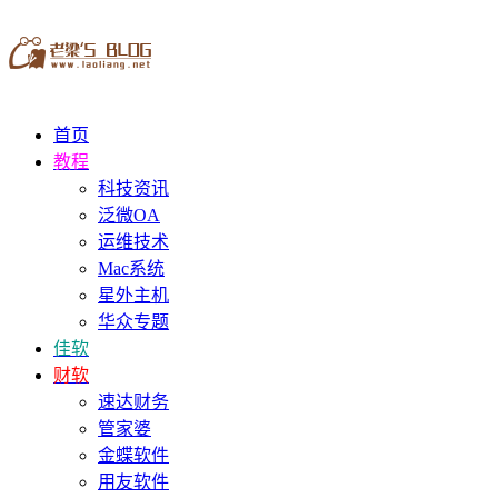
首页
教程
科技资讯
泛微OA
运维技术
Mac系统
星外主机
华众专题
佳软
财软
速达财务
管家婆
金蝶软件
用友软件