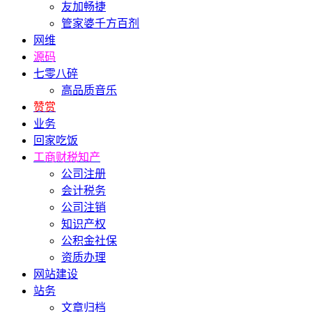
友加畅捷
管家婆千方百剂
网维
源码
七零八碎
高品质音乐
赞赏
业务
回家吃饭
工商财税知产
公司注册
会计税务
公司注销
知识产权
公积金社保
资质办理
网站建设
站务
文章归档