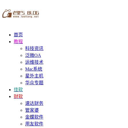
首页
教程
科技资讯
泛微OA
运维技术
Mac系统
星外主机
华众专题
佳软
财软
速达财务
管家婆
金蝶软件
用友软件