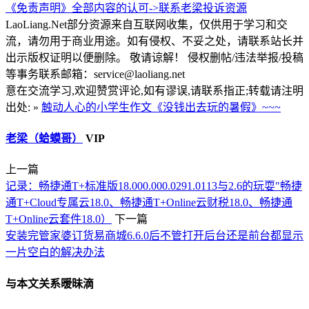
《免责声明》全部内容的认可->
联系老梁
投诉资源
LaoLiang.Net部分资源来自互联网收集，仅供用于学习和交
流，请勿用于商业用途。如有侵权、不妥之处，请联系站长并
出示版权证明以便删除。 敬请谅解！ 侵权删帖/违法举报/投稿
等事务联系邮箱：service@laoliang.net
意在交流学习,欢迎赞赏评论,如有谬误,请联系指正;转载请注明
出处: »
触动人心的小学生作文《没钱出去玩的暑假》~~~
老梁（蛤蟆哥）
VIP
上一篇
记录：畅捷通T+标准版18.000.000.0291.0113与2.6的玩耍"畅捷
通T+Cloud专属云18.0、畅捷通T+Online云财税18.0、畅捷通
T+Online云套件18.0）
下一篇
安装完管家婆订货易商城6.6.0后不管打开后台还是前台都显示
一片空白的解决办法
与本文关系暧昧滴