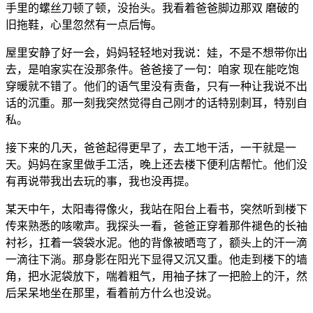
手里的螺丝刀顿了顿，没抬头。我看着爸爸脚边那双 磨破的
旧拖鞋，心里忽然有一点后悔。
屋里安静了好一会，妈妈轻轻地对我说：娃，不是不想带你出
去，是咱家实在没那条件。爸爸接了一句：咱家 现在能吃饱
穿暖就不错了。他们的语气里没有责备，只有一种让我说不出
话的沉重。那一刻我突然觉得自己刚才的话特别刺耳，特别自
私。
接下来的几天，爸爸起得更早了，去工地干活，一干就是一
天。妈妈在家里做手工活，晚上还去楼下便利店帮忙。他们没
有再说带我出去玩的事，我也没再提。
某天中午，太阳毒得像火，我站在阳台上看书，突然听到楼下
传来熟悉的咳嗽声。我探头一看，爸爸正穿着那件褪色的长袖
衬衫，扛着一袋袋水泥。他的背像被晒弯了，额头上的汗一滴
一滴往下淌。那身影在阳光下显得又沉又重。他走到楼下的墙
角，把水泥袋放下，喘着粗气，用袖子抹了一把脸上的汗，然
后呆呆地坐在那里，看着前方什么也没说。