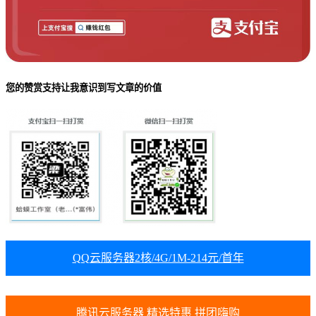
您的赞赏支持让我意识到写文章的价值
QQ云服务器2核/4G/1M-214元/首年
腾讯云服务器 精选特惠 拼团嗨购