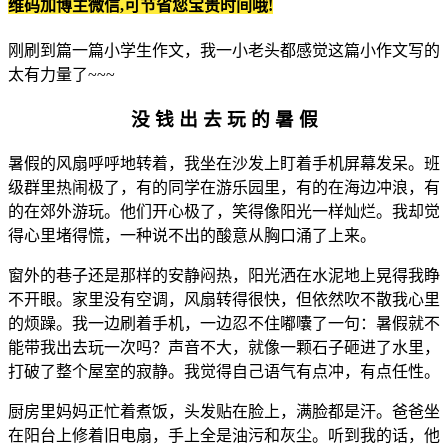
维码加博主微信,可节省您宝贵时间哦!
刚刷到篇一篇小学生作文，我一小老头都感觉这篇小作文写的
太有力量了~~~
没 钱 出 去 玩 的 暑 假
暑假的风扇呼呼地转着，我坐在沙发上盯着手机屏幕发呆。班
级群里热闹极了，有的同学在游乐园里，有的在海边冲浪，有
的在郊外游玩。他们开心极了，笑得像阳光一样灿烂。我却觉
得心里堵得慌，一种说不出的酸意从胸口涌了上来。
窗外的巷子还是那样的安静闷热，阳光洒在水泥地上晃得我睁
不开眼。家里没有空调，风扇转得很快，但依然吹不散我心里
的烦躁。我一边刷着手机，一边忍不住嘟囔了一句：暑假就不
能带我出去玩一次吗？声音不大，就像一颗石子砸进了水里，
打破了整个屋室的寂静。我觉得自己语气有点冲，有点任性。
厨房里妈妈正忙着煮饭，头发贴在脸上，满脸都是汗。爸爸坐
在阳台上修着旧电扇，手上全是油污和灰尘。听到我的话，他