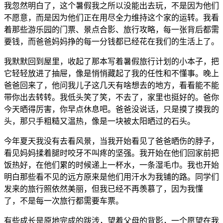
我忽然明白了，这个暑假我之所以没能出去玩，不是因为他们
不愿意，而是因为他们正在用尽全力维持这个家的运转。我看
着那些游乐园的门票、景点合影、旅行攻略，每一张背后都需
要钱，而爸爸妈妈挣的每一分钱都已经花在我们的生活上了。
我默默回到屋里，收起了那本写着暑假旅行计划的小本子，把
它轻轻放进了抽屉，像是悄悄藏起了我的任性和不懂事。晚上
爸爸回来了，他问我儿子这几天有啥想去的地方，看看能不能
带你出去转转。我低头笑了笑，不去了，家里也挺好的。爸你
今天晒得厉害，你早点休息吧。爸爸没说话，只是摸了摸我的
头，那只手粗糙又温热，像是一块被太阳晒过的石头。
今年夏天我没有去看风景，当我开始看见了爸爸晒伤的脖子，
看见妈妈揉着腿时咬牙不叫疼的坚强。我开始在他们回家前把
饭热好，在他们累的时候递上一杯水，一条湿毛巾。我也开始
明白那些看不见的远方原来是他们用汗水为我铺的路。同学们
发来的旅行照依然美丽，但我已经不再羡慕了，因为我懂
了，不是每一次旅行都需要车票。
有些成长是原地完成的跋涉，望着父母的背影，一个愿望在我