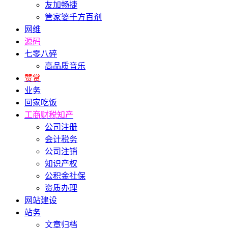
友加畅捷
管家婆千方百剂
网维
源码
七零八碎
高品质音乐
赞赏
业务
回家吃饭
工商财税知产
公司注册
会计税务
公司注销
知识产权
公积金社保
资质办理
网站建设
站务
文章归档