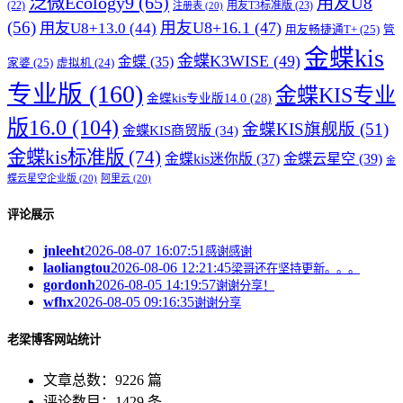
泛微Ecology9
(65)
用友U8
用友T3标准版
(23)
(22)
注册表
(20)
(56)
用友U8+16.1
(47)
用友U8+13.0
(44)
用友畅捷通T+
(25)
管
金蝶kis
金蝶K3WISE
(49)
金蝶
(35)
家婆
(25)
虚拟机
(24)
专业版
(160)
金蝶KIS专业
金蝶kis专业版14.0
(28)
版16.0
(104)
金蝶KIS旗舰版
(51)
金蝶KIS商贸版
(34)
金蝶kis标准版
(74)
金蝶kis迷你版
(37)
金蝶云星空
(39)
金
蝶云星空企业版
(20)
阿里云
(20)
评论展示
jnleeht
2026-08-07 16:07:51
感谢感谢
laoliangtou
2026-08-06 12:21:45
梁哥还在坚持更新。。。
gordonh
2026-08-05 14:19:57
谢谢分享！
wfhx
2026-08-05 09:16:35
谢谢分享
老梁博客网站统计
文章总数：9226 篇
评论数目：1429 条