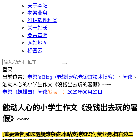
关于本站
老梁业务
维护软件种类
关于站长
免责声明
网站地图
标签云
登录
当前位置：
老梁`s Blog（老梁博客,老梁IT技术博客）
闲谈
>
>
触动人心的小学生作文《没钱出去玩的暑假》~~~
老梁（蛤蟆哥）
闲谈
发表于：
2025年08月23日
触动人心的小学生作文《没钱出去玩的暑
假》~~~
[重要通告]如您遇疑难杂症,本站支持知识付费业务,扫右边二