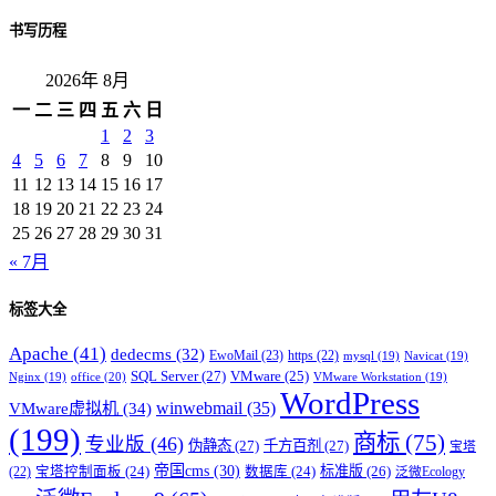
书写历程
2026年 8月
一
二
三
四
五
六
日
1
2
3
4
5
6
7
8
9
10
11
12
13
14
15
16
17
18
19
20
21
22
23
24
25
26
27
28
29
30
31
« 7月
标签大全
Apache
(41)
dedecms
(32)
EwoMail
(23)
https
(22)
mysql
(19)
Navicat
(19)
SQL Server
(27)
VMware
(25)
office
(20)
Nginx
(19)
VMware Workstation
(19)
WordPress
winwebmail
(35)
VMware虚拟机
(34)
(199)
商标
(75)
专业版
(46)
伪静态
(27)
千方百剂
(27)
宝塔
帝国cms
(30)
标准版
(26)
宝塔控制面板
(24)
数据库
(24)
(22)
泛微Ecology