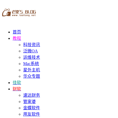
首页
教程
科技资讯
泛微OA
运维技术
Mac系统
星外主机
华众专题
佳软
财软
速达财务
管家婆
金蝶软件
用友软件