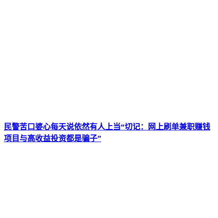
民警苦口婆心每天说依然有人上当“切记：网上刷单兼职赚钱
项目与高收益投资都是骗子”