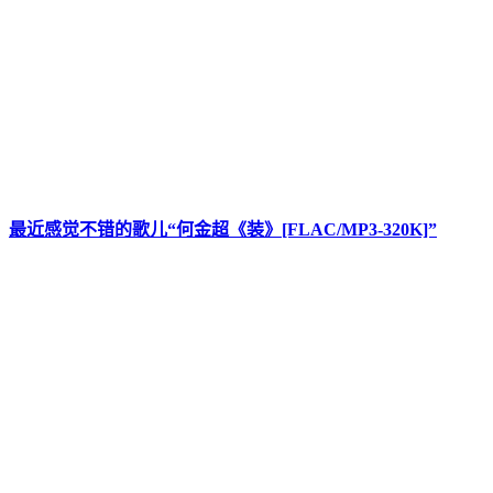
最近感觉不错的歌儿“何金超《装》[FLAC/MP3-320K]”