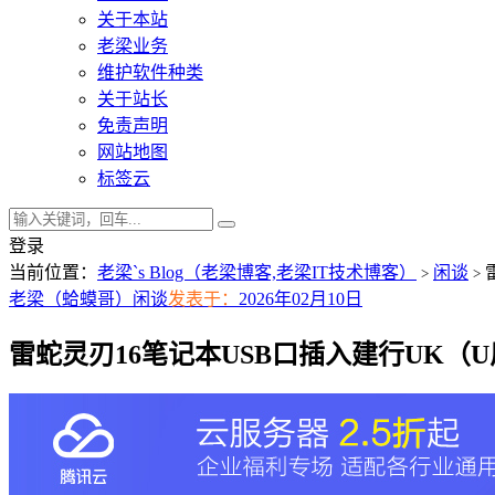
关于本站
老梁业务
维护软件种类
关于站长
免责声明
网站地图
标签云
登录
当前位置：
老梁`s Blog（老梁博客,老梁IT技术博客）
闲谈
>
>
老梁（蛤蟆哥）
闲谈
发表于：
2026年02月10日
雷蛇灵刃16笔记本USB口插入建行UK（