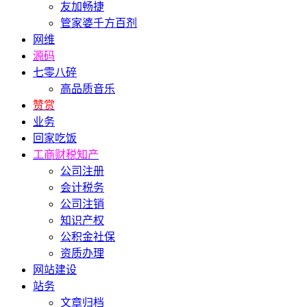
友加畅捷
管家婆千方百剂
网维
源码
七零八碎
高品质音乐
赞赏
业务
回家吃饭
工商财税知产
公司注册
会计税务
公司注销
知识产权
公积金社保
资质办理
网站建设
站务
文章归档