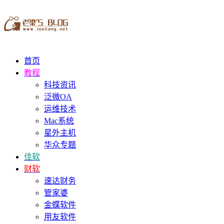
首页
教程
科技资讯
泛微OA
运维技术
Mac系统
星外主机
华众专题
佳软
财软
速达财务
管家婆
金蝶软件
用友软件