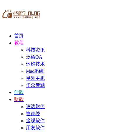
首页
教程
科技资讯
泛微OA
运维技术
Mac系统
星外主机
华众专题
佳软
财软
速达财务
管家婆
金蝶软件
用友软件