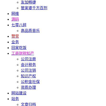
友加畅捷
管家婆千方百剂
网维
源码
七零八碎
高品质音乐
赞赏
业务
回家吃饭
工商财税知产
公司注册
会计税务
公司注销
知识产权
公积金社保
资质办理
网站建设
站务
文章归档