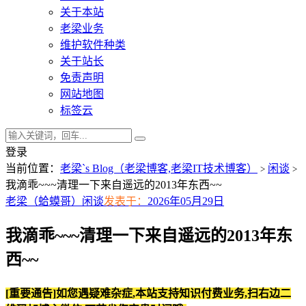
关于本站
老梁业务
维护软件种类
关于站长
免责声明
网站地图
标签云
登录
当前位置：
老梁`s Blog（老梁博客,老梁IT技术博客）
闲谈
>
>
我滴乖~~~清理一下来自遥远的2013年东西~~
老梁（蛤蟆哥）
闲谈
发表于：
2026年05月29日
我滴乖~~~清理一下来自遥远的2013年东
西~~
[重要通告]如您遇疑难杂症,本站支持知识付费业务,扫右边二