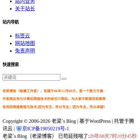
站内业务
关于站长
站内导航
标签云
网站地图
免责声明
快速搜索
老梁博客（蛤蟆工作室），初建于06年11月08日，是一个致力于操
作系统应用与计算机网络技术的综合IT网站，为大家不断提供和推荐
有用的网络教程与技术;因为专注，所以专业；因为专业，所以卓越！
Copyright © 2006-2026
老梁`s Blog
| 基于WordPress | 托管于腾
讯云 |
京ICP备19050219号-1
老梁`s Blog（老梁博客） 已苟延残喘了:
20年68天7时10分47秒