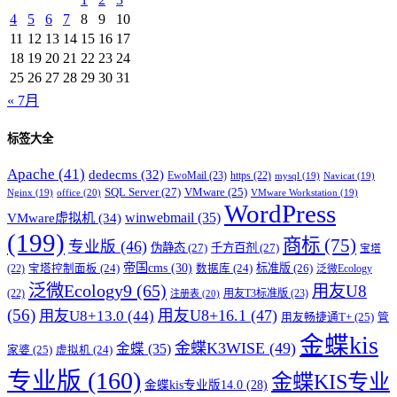
4
5
6
7
8
9
10
11
12
13
14
15
16
17
18
19
20
21
22
23
24
25
26
27
28
29
30
31
« 7月
标签大全
Apache
(41)
dedecms
(32)
EwoMail
(23)
https
(22)
mysql
(19)
Navicat
(19)
SQL Server
(27)
VMware
(25)
office
(20)
Nginx
(19)
VMware Workstation
(19)
WordPress
winwebmail
(35)
VMware虚拟机
(34)
(199)
商标
(75)
专业版
(46)
伪静态
(27)
千方百剂
(27)
宝塔
帝国cms
(30)
标准版
(26)
宝塔控制面板
(24)
数据库
(24)
(22)
泛微Ecology
泛微Ecology9
(65)
用友U8
用友T3标准版
(23)
(22)
注册表
(20)
(56)
用友U8+16.1
(47)
用友U8+13.0
(44)
用友畅捷通T+
(25)
管
金蝶kis
金蝶K3WISE
(49)
金蝶
(35)
家婆
(25)
虚拟机
(24)
专业版
(160)
金蝶KIS专业
金蝶kis专业版14.0
(28)