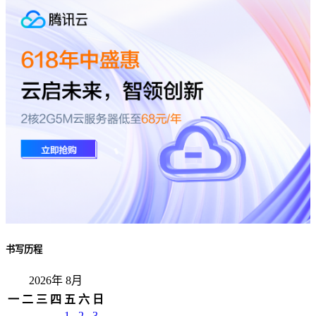
书写历程
2026年 8月
一
二
三
四
五
六
日
1
2
3