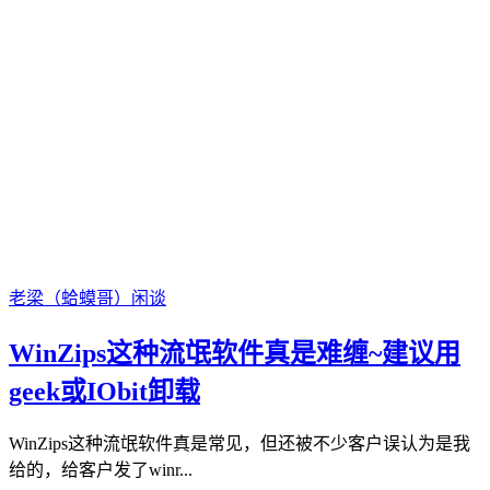
老梁（蛤蟆哥）
闲谈
WinZips这种流氓软件真是难缠~建议用
geek或IObit卸载
WinZips这种流氓软件真是常见，但还被不少客户误认为是我
给的，给客户发了winr...