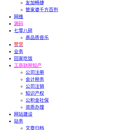
友加畅捷
管家婆千方百剂
网维
源码
七零八碎
高品质音乐
赞赏
业务
回家吃饭
工商财税知产
公司注册
会计税务
公司注销
知识产权
公积金社保
资质办理
网站建设
站务
文章归档