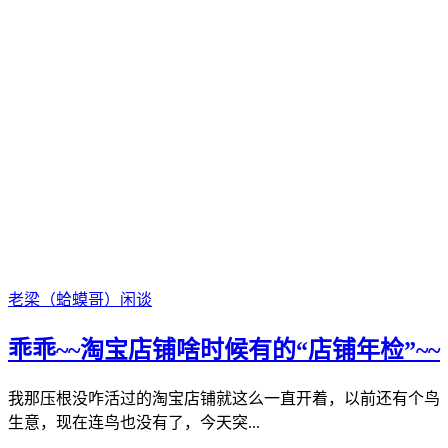
老梁（蛤蟆哥）
闲谈
乖乖~~淘宝店铺啥时候有的“店铺年检”~~
我那压根没咋活过的淘宝店铺就这么一直开着，以前还有个鸟
生意，现在连鸟也没有了，今天突...