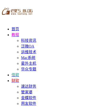
首页
教程
科技资讯
泛微OA
运维技术
Mac系统
星外主机
华众专题
佳软
财软
速达财务
管家婆
金蝶软件
用友软件