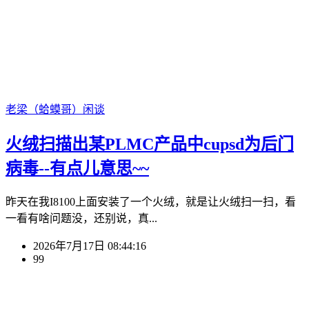
老梁（蛤蟆哥）
闲谈
火绒扫描出某PLMC产品中cupsd为后门
病毒--有点儿意思~~
昨天在我I8100上面安装了一个火绒，就是让火绒扫一扫，看
一看有啥问题没，还别说，真...
2026年7月17日 08:44:16
99