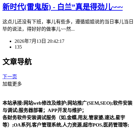
新时代(雷鬼版) - 白兰”真是得劲儿~~~
这点儿还没有下班，事儿有些多，遵循姐姐说的当日事儿当日
毕的说法，得好好的做事儿~~然...
2026年7月13日 20:42:17
135
文章导航
下一页
加载更多
本站承接:网站web修改及维护;网站推广(SEM,SEO);软件安装
与调试;服务器部署；APP开发与维护；
各财务软件安装调试服务（如,金蝶,用友,管家婆,速达,星宇
等）;OA系列,客户管理系统,人力资源,超市POS,医药管理等;