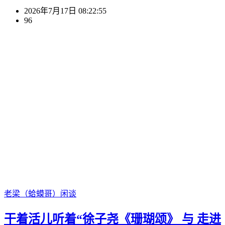
2026年7月17日 08:22:55
96
老梁（蛤蟆哥）
闲谈
干着活儿听着“徐子尧《珊瑚颂》 与 走进