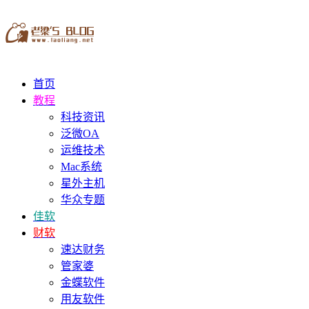
首页
教程
科技资讯
泛微OA
运维技术
Mac系统
星外主机
华众专题
佳软
财软
速达财务
管家婆
金蝶软件
用友软件