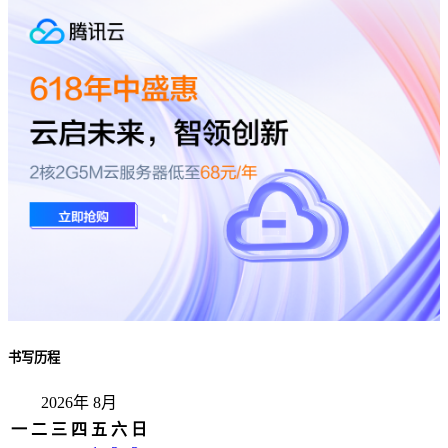
书写历程
2026年 8月
一
二
三
四
五
六
日