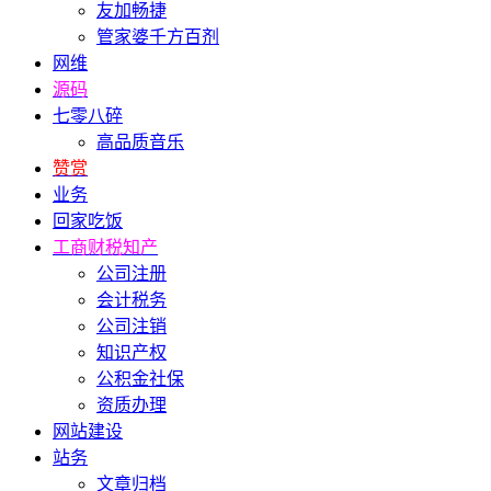
友加畅捷
管家婆千方百剂
网维
源码
七零八碎
高品质音乐
赞赏
业务
回家吃饭
工商财税知产
公司注册
会计税务
公司注销
知识产权
公积金社保
资质办理
网站建设
站务
文章归档