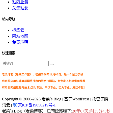
站内业务
关于站长
站内导航
标签云
网站地图
免责声明
快速搜索
老梁博客（蛤蟆工作室），初建于06年11月08日，是一个致力于操
作系统应用与计算机网络技术的综合IT网站，为大家不断提供和推荐
有用的网络教程与技术;因为专注，所以专业；因为专业，所以卓越！
Copyright © 2006-2026
老梁`s Blog
| 基于WordPress | 托管于腾
讯云 |
京ICP备19050219号-1
老梁`s Blog（老梁博客） 已苟延残喘了:
20年67天3时35分44秒