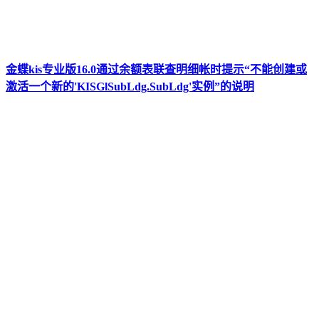
金蝶kis专业版16.0通过余额表联查明细帐时提示“不能创建或
激活一个新的'KISGlSubLdg.SubLdg'实例”的说明