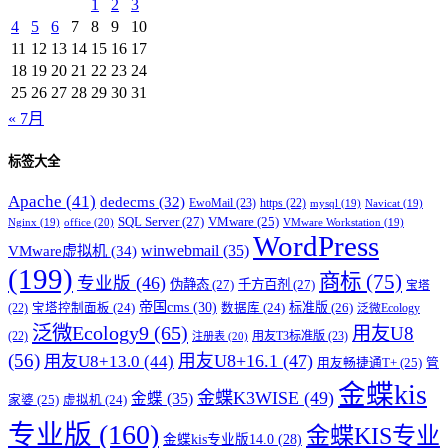
1
2
3
4
5
6
7
8
9
10
11
12
13
14
15
16
17
18
19
20
21
22
23
24
25
26
27
28
29
30
31
« 7月
标签大全
Apache
(41)
dedecms
(32)
EwoMail
(23)
https
(22)
mysql
(19)
Navicat
(19)
SQL Server
(27)
VMware
(25)
office
(20)
Nginx
(19)
VMware Workstation
(19)
WordPress
winwebmail
(35)
VMware虚拟机
(34)
(199)
商标
(75)
专业版
(46)
伪静态
(27)
千方百剂
(27)
宝塔
帝国cms
(30)
标准版
(26)
宝塔控制面板
(24)
数据库
(24)
(22)
泛微Ecology
泛微Ecology9
(65)
用友U8
用友T3标准版
(23)
(22)
注册表
(20)
(56)
用友U8+16.1
(47)
用友U8+13.0
(44)
用友畅捷通T+
(25)
管
金蝶kis
金蝶K3WISE
(49)
金蝶
(35)
家婆
(25)
虚拟机
(24)
专业版
(160)
金蝶KIS专业
金蝶kis专业版14.0
(28)