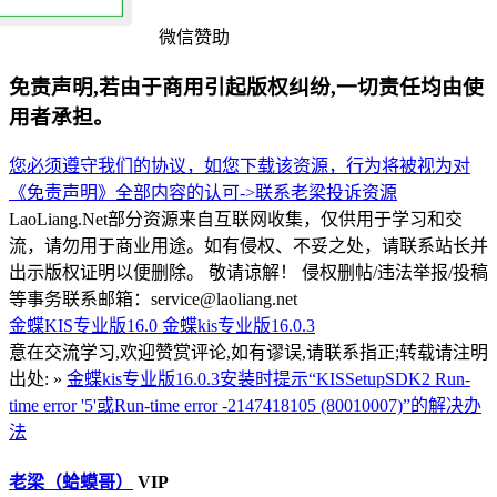
微信赞助
免责声明,若由于商用引起版权纠纷,一切责任均由使
用者承担。
您必须遵守我们的协议，如您下载该资源，行为将被视为对
《免责声明》全部内容的认可->
联系老梁
投诉资源
LaoLiang.Net部分资源来自互联网收集，仅供用于学习和交
流，请勿用于商业用途。如有侵权、不妥之处，请联系站长并
出示版权证明以便删除。 敬请谅解！ 侵权删帖/违法举报/投稿
等事务联系邮箱：service@laoliang.net
金蝶KIS专业版16.0
金蝶kis专业版16.0.3
意在交流学习,欢迎赞赏评论,如有谬误,请联系指正;转载请注明
出处: »
金蝶kis专业版16.0.3安装时提示“KISSetupSDK2 Run-
time error '5'或Run-time error -2147418105 (80010007)”的解决办
法
老梁（蛤蟆哥）
VIP