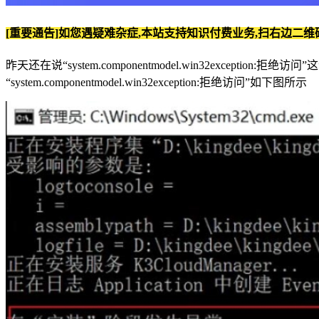
[重要通告]如您遇疑难杂症,本站支持知识付费业务,扫右边二维
昨天还在说“system.componentmodel.win32excep
“system.componentmodel.win32exception:拒绝访问”如下图所示