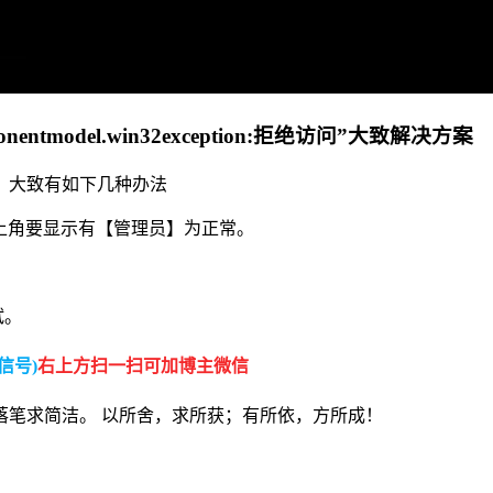
nentmodel.win32exception:拒绝访问”大致解决方案
，大致有如下几种办法
左上角要显示有【管理员】为正常。
试。
信号)
右上方扫一扫可加博主微信
落笔求简洁。 以所舍，求所获；有所依，方所成！