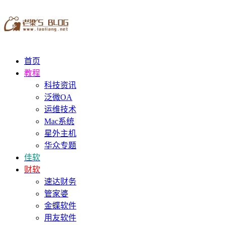
首页
教程
科技资讯
泛微OA
运维技术
Mac系统
星外主机
华众专题
佳软
财软
速达财务
管家婆
金蝶软件
用友软件