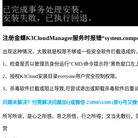
注册金蝶K3CloudManager服务时报错“system.compo
出现这种情况，大致就是权限不够或一些安全软件拦截造成的
1、检查是否以管理员身份运行“CMD/命令提示符”黑色窗口
2、授权K3Cloud安装目录everyone用户完全控制权限。
3、杀毒软件拦截或阻止导致,可尝试退出或卸载杀毒软件后重
问题未解决？付费解决问题加Q或微信 2589053300 (即Q号又微
所写所说，是心之所感，思之所悟，行之所得；文当无敷衍，
赏