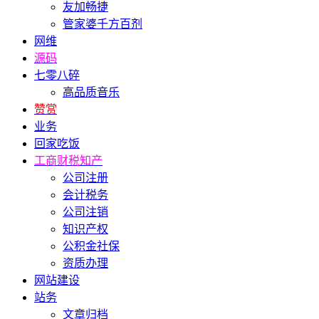
友加畅捷
管家婆千方百剂
网维
源码
七零八碎
高品质音乐
赞赏
业务
回家吃饭
工商财税知产
公司注册
会计税务
公司注销
知识产权
公积金社保
资质办理
网站建设
站务
文章归档