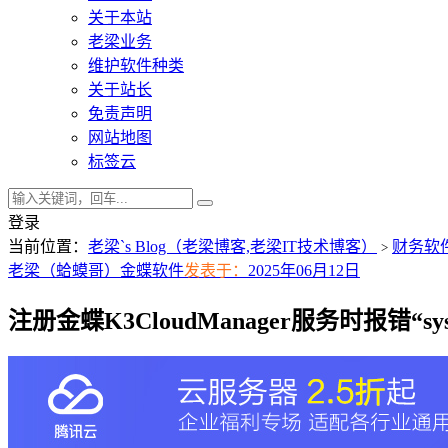
关于本站
老梁业务
维护软件种类
关于站长
免责声明
网站地图
标签云
登录
当前位置：
老梁`s Blog（老梁博客,老梁IT技术博客）
财务软
>
老梁（蛤蟆哥）
金蝶软件
发表于：
2025年06月12日
注册金蝶K3CloudManager服务时报错“syste