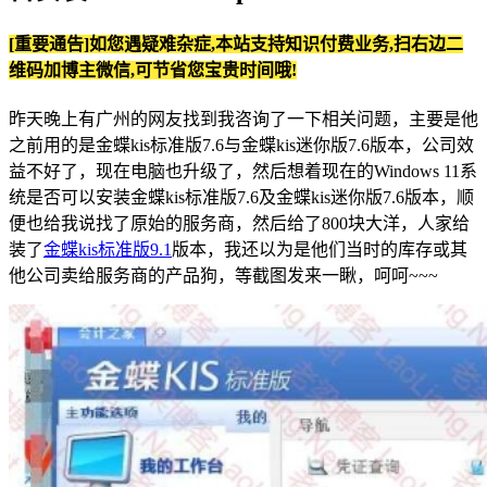
[重要通告]如您遇疑难杂症,本站支持知识付费业务,扫右边二
维码加博主微信,可节省您宝贵时间哦!
昨天晚上有广州的网友找到我咨询了一下相关问题，主要是他
之前用的是金蝶kis标准版7.6与金蝶kis迷你版7.6版本，公司效
益不好了，现在电脑也升级了，然后想着现在的Windows 11系
统是否可以安装金蝶kis标准版7.6及金蝶kis迷你版7.6版本，顺
便也给我说找了原始的服务商，然后给了800块大洋，人家给
装了
金蝶kis标准版9.1
版本，我还以为是他们当时的库存或其
他公司卖给服务商的产品狗，等截图发来一瞅，呵呵~~~