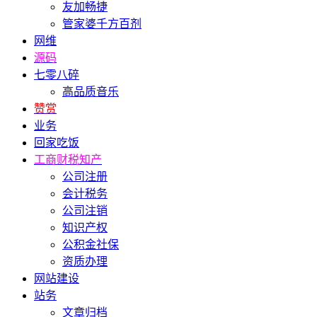
友加畅捷
管家婆千方百剂
网维
源码
七零八碎
高品质音乐
赞赏
业务
回家吃饭
工商财税知产
公司注册
会计税务
公司注销
知识产权
公积金社保
资质办理
网站建设
站务
文章归档