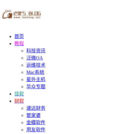
首页
教程
科技资讯
泛微OA
运维技术
Mac系统
星外主机
华众专题
佳软
财软
速达财务
管家婆
金蝶软件
用友软件