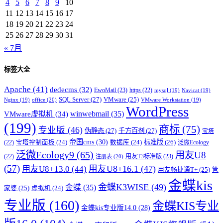
4
5
6
7
8
9
10
11
12
13
14
15
16
17
18
19
20
21
22
23
24
25
26
27
28
29
30
31
« 7月
标签大全
Apache
(41)
dedecms
(32)
EwoMail
(23)
https
(22)
mysql
(19)
Navicat
(19)
SQL Server
(27)
VMware
(25)
office
(20)
Nginx
(19)
VMware Workstation
(19)
WordPress
winwebmail
(35)
VMware虚拟机
(34)
(199)
商标
(75)
专业版
(46)
伪静态
(27)
千方百剂
(27)
宝塔
帝国cms
(30)
标准版
(26)
宝塔控制面板
(24)
数据库
(24)
(22)
泛微Ecology
泛微Ecology9
(65)
用友U8
用友T3标准版
(23)
(22)
注册表
(20)
(57)
用友U8+16.1
(47)
用友U8+13.0
(44)
用友畅捷通T+
(25)
管
金蝶kis
金蝶K3WISE
(49)
金蝶
(35)
家婆
(25)
虚拟机
(24)
专业版
(160)
金蝶KIS专业
金蝶kis专业版14.0
(28)