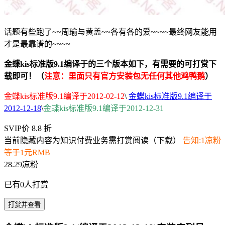
话题有些跑了~~周瑜与黄盖~~各有各的爱~~~~最终网友能用
才是最靠谱的~~~~
金蝶kis标准版9.1编译于的三个版本如下，有需要的可打赏下
载即可！（
注意：里面只有官方安装包无任何其他鸡鸭鹅
）
金蝶kis标准版9.1编译于2012-02-12
\
金蝶kis标准版9.1编译于
2012-12-18
\
金蝶kis标准版9.1编译于2012-12-31
SVIP价 8.8 折
当前隐藏内容为知识付费业务需打赏阅读（下载）
告知:1凉粉
等于1元RMB
28.29凉粉
已有
0
人打赏
打赏并查看