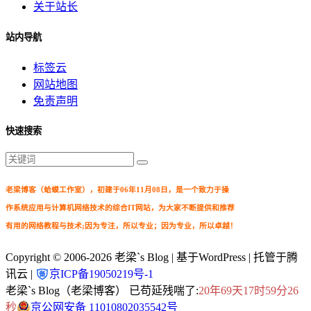
关于站长
站内导航
标签云
网站地图
免责声明
快速搜索
老梁博客（蛤蟆工作室），初建于06年11月08日，是一个致力于操
作系统应用与计算机网络技术的综合IT网站，为大家不断提供和推荐
有用的网络教程与技术;因为专注，所以专业；因为专业，所以卓越！
Copyright © 2006-2026
老梁`s Blog
| 基于WordPress | 托管于腾
讯云 |
京ICP备19050219号-1
老梁`s Blog（老梁博客） 已苟延残喘了:
20年69天17时59分28
秒
京公网安备 11010802035542号