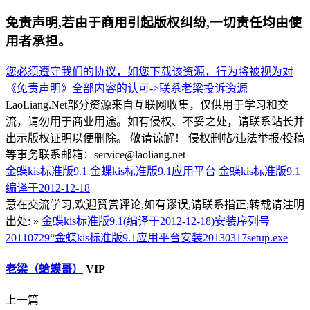
免责声明,若由于商用引起版权纠纷,一切责任均由使
用者承担。
您必须遵守我们的协议，如您下载该资源，行为将被视为对
《免责声明》全部内容的认可->
联系老梁
投诉资源
LaoLiang.Net部分资源来自互联网收集，仅供用于学习和交
流，请勿用于商业用途。如有侵权、不妥之处，请联系站长并
出示版权证明以便删除。 敬请谅解！ 侵权删帖/违法举报/投稿
等事务联系邮箱：service@laoliang.net
金蝶kis标准版9.1
金蝶kis标准版9.1应用平台
金蝶kis标准版9.1
编译于2012-12-18
意在交流学习,欢迎赞赏评论,如有谬误,请联系指正;转载请注明
出处: »
金蝶kis标准版9.1(编译于2012-12-18)安装序列号
20110729“金蝶kis标准版9.1应用平台安装20130317setup.exe
老梁（蛤蟆哥）
VIP
上一篇