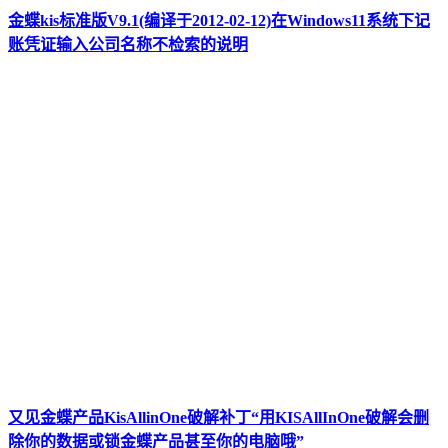
金蝶kis标准版V9.1(编译于2012-02-12)在Windows11系统下记
账凭证输入公司名称不检索的说明
又见金蝶产品KisAllinOne破解补丁“用KISAllInOne破解会删
除你的数据或锁金蝶产品甚至你的电脑哦”