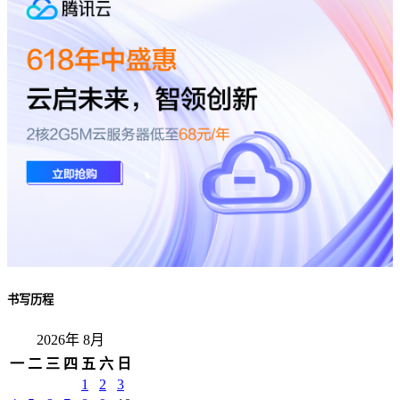
书写历程
2026年 8月
一
二
三
四
五
六
日
1
2
3