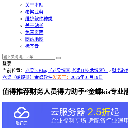
关于本站
老梁业务
维护软件种类
关于站长
免责声明
网站地图
标签云
登录
当前位置：
老梁`s Blog（老梁博客,老梁IT技术博客）
财务软
>
老梁（蛤蟆哥）
金蝶软件
发表于：
2026年01月19日
值得推荐财务人员得力助手“金蝶kis专业版14.