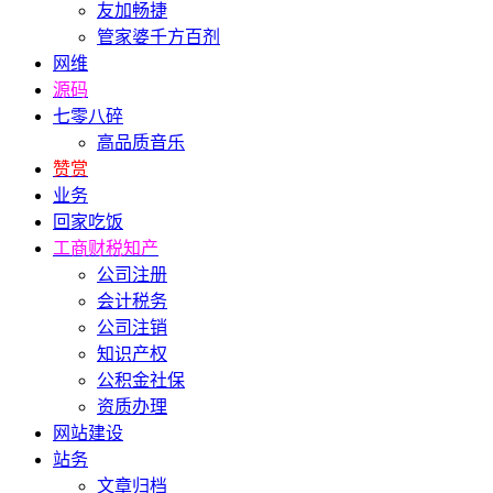
友加畅捷
管家婆千方百剂
网维
源码
七零八碎
高品质音乐
赞赏
业务
回家吃饭
工商财税知产
公司注册
会计税务
公司注销
知识产权
公积金社保
资质办理
网站建设
站务
文章归档