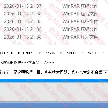
510、 PT119021 、PT122546 、PT124839 、PT126771 、PT12
瑕疵的修复~~~丝滑又靠谱~~~
放弃了，是说明稳得一批，真有啥大问题，官方也肯定不会丢下