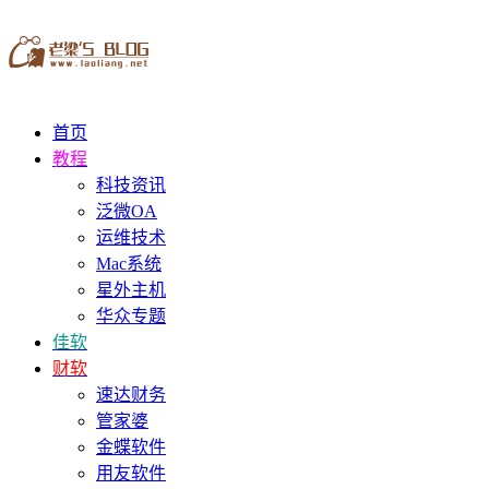
首页
教程
科技资讯
泛微OA
运维技术
Mac系统
星外主机
华众专题
佳软
财软
速达财务
管家婆
金蝶软件
用友软件