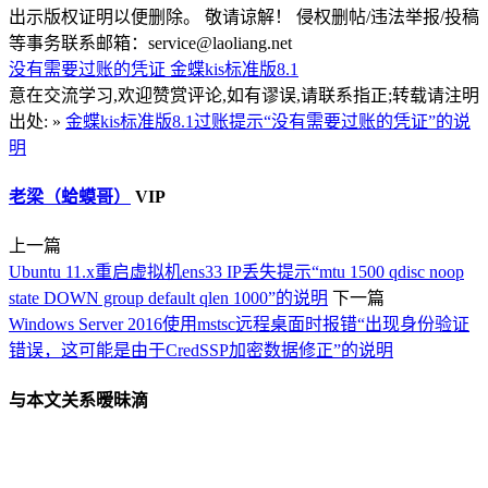
出示版权证明以便删除。 敬请谅解！ 侵权删帖/违法举报/投稿
等事务联系邮箱：service@laoliang.net
没有需要过账的凭证
金蝶kis标准版8.1
意在交流学习,欢迎赞赏评论,如有谬误,请联系指正;转载请注明
出处: »
金蝶kis标准版8.1过账提示“没有需要过账的凭证”的说
明
老梁（蛤蟆哥）
VIP
上一篇
Ubuntu 11.x重启虚拟机ens33 IP丢失提示“mtu 1500 qdisc noop
state DOWN group default qlen 1000”的说明
下一篇
Windows Server 2016使用mstsc远程桌面时报错“出现身份验证
错误，这可能是由于CredSSP加密数据修正”的说明
与本文关系暧昧滴