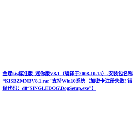
金蝶kis标准版_迷你版V8.1（编译于2008-10-15）-安装包名称
“KISBZMNBV8.1.rar"支持Win10系统（加密卡注册失败! 错
误代码：d8“SINGLEDOG\DogSetup.exe”）