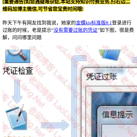
[重要通告]如您遇疑难杂症,本站支持知识付费业务,扫右边二
维码加博主微信,可节省您宝贵时间哦!
昨天下午有网友找到我说，她家的
金蝶kis标准版8.1
登录进行
过账的时候，老是提示“
没有需要过账的凭证
”如下图，很是费
解，问问哪里问题