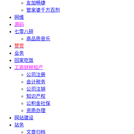
友加畅捷
管家婆千方百剂
网维
源码
七零八碎
高品质音乐
赞赏
业务
回家吃饭
工商财税知产
公司注册
会计税务
公司注销
知识产权
公积金社保
资质办理
网站建设
站务
文章归档