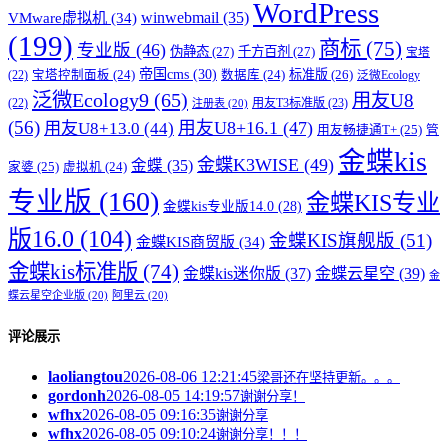
WordPress
winwebmail
(35)
VMware虚拟机
(34)
(199)
商标
(75)
专业版
(46)
伪静态
(27)
千方百剂
(27)
宝塔
帝国cms
(30)
标准版
(26)
宝塔控制面板
(24)
数据库
(24)
(22)
泛微Ecology
泛微Ecology9
(65)
用友U8
用友T3标准版
(23)
(22)
注册表
(20)
(56)
用友U8+16.1
(47)
用友U8+13.0
(44)
用友畅捷通T+
(25)
管
金蝶kis
金蝶K3WISE
(49)
金蝶
(35)
家婆
(25)
虚拟机
(24)
专业版
(160)
金蝶KIS专业
金蝶kis专业版14.0
(28)
版16.0
(104)
金蝶KIS旗舰版
(51)
金蝶KIS商贸版
(34)
金蝶kis标准版
(74)
金蝶kis迷你版
(37)
金蝶云星空
(39)
金
蝶云星空企业版
(20)
阿里云
(20)
评论展示
laoliangtou
2026-08-06 12:21:45
梁哥还在坚持更新。。。
gordonh
2026-08-05 14:19:57
谢谢分享！
wfhx
2026-08-05 09:16:35
谢谢分享
wfhx
2026-08-05 09:10:24
谢谢分享！！！