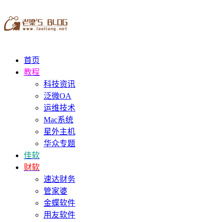
首页
教程
科技资讯
泛微OA
运维技术
Mac系统
星外主机
华众专题
佳软
财软
速达财务
管家婆
金蝶软件
用友软件