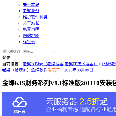
关于本站
老梁业务
维护软件种类
关于站长
免责声明
网站地图
标签云
登录
当前位置：
老梁`s Blog（老梁博客,老梁IT技术博客）
财务软
>
老梁（蛤蟆哥）
金蝶软件
发表于：
2026年03月09日
金蝶KIS财务系列V8.1标准版201110安装包“产