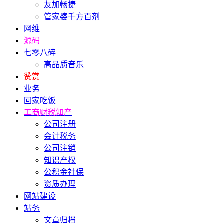
友加畅捷
管家婆千方百剂
网维
源码
七零八碎
高品质音乐
赞赏
业务
回家吃饭
工商财税知产
公司注册
会计税务
公司注销
知识产权
公积金社保
资质办理
网站建设
站务
文章归档