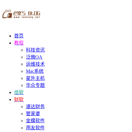
首页
教程
科技资讯
泛微OA
运维技术
Mac系统
星外主机
华众专题
佳软
财软
速达财务
管家婆
金蝶软件
用友软件