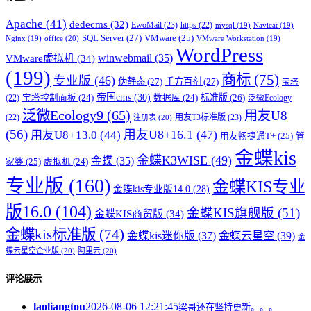
Apache
(41)
dedecms
(32)
EwoMail
(23)
https
(22)
mysql
(19)
Navicat
(19)
SQL Server
(27)
VMware
(25)
office
(20)
Nginx
(19)
VMware Workstation
(19)
WordPress
winwebmail
(35)
VMware虚拟机
(34)
(199)
商标
(75)
专业版
(46)
伪静态
(27)
千方百剂
(27)
宝塔
帝国cms
(30)
标准版
(26)
宝塔控制面板
(24)
数据库
(24)
(22)
泛微Ecology
泛微Ecology9
(65)
用友U8
用友T3标准版
(23)
(22)
注册表
(20)
(56)
用友U8+16.1
(47)
用友U8+13.0
(44)
用友畅捷通T+
(25)
管
金蝶kis
金蝶K3WISE
(49)
金蝶
(35)
家婆
(25)
虚拟机
(24)
专业版
(160)
金蝶KIS专业
金蝶kis专业版14.0
(28)
版16.0
(104)
金蝶KIS旗舰版
(51)
金蝶KIS商贸版
(34)
金蝶kis标准版
(74)
金蝶kis迷你版
(37)
金蝶云星空
(39)
金
蝶云星空企业版
(20)
阿里云
(20)
评论展示
laoliangtou
2026-08-06 12:21:45
梁哥还在坚持更新。。。