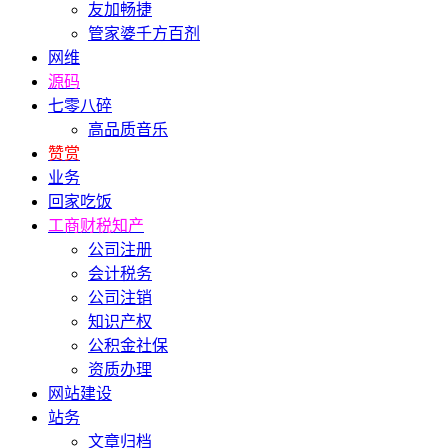
友加畅捷
管家婆千方百剂
网维
源码
七零八碎
高品质音乐
赞赏
业务
回家吃饭
工商财税知产
公司注册
会计税务
公司注销
知识产权
公积金社保
资质办理
网站建设
站务
文章归档