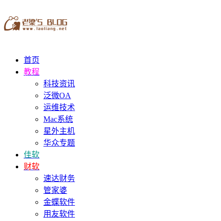
首页
教程
科技资讯
泛微OA
运维技术
Mac系统
星外主机
华众专题
佳软
财软
速达财务
管家婆
金蝶软件
用友软件