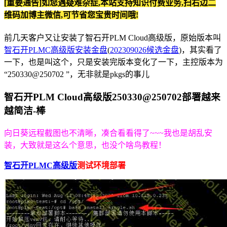
[重要通告]如您遇疑难杂症,本站支持知识付费业务,扫右边二
维码加博主微信,可节省您宝贵时间哦!
前几天客户又让安装了智石开PLM Cloud高级版，原始版本叫
智石开PLMC高级版安装金盘
(
202309026候选金盘
)，其实看了
一下，也是叫这个，只是安装完版本变化了一下，主控版本为
“250330@250702 ”，无非就是pkgs的事儿
智石开PLM Cloud高级版250330@250702部署越来
越简洁-棒
向日葵远程截图也不清晰，凑合看看得了~~~我也是胡乱安
装，大致就是这么个意思，也没个啥鸟教程！
智石开PLMC高级版
测试环境部署