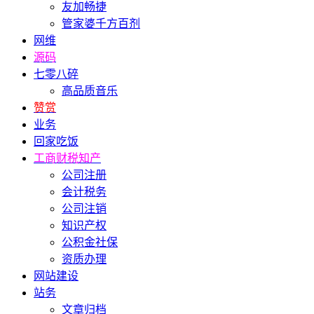
友加畅捷
管家婆千方百剂
网维
源码
七零八碎
高品质音乐
赞赏
业务
回家吃饭
工商财税知产
公司注册
会计税务
公司注销
知识产权
公积金社保
资质办理
网站建设
站务
文章归档