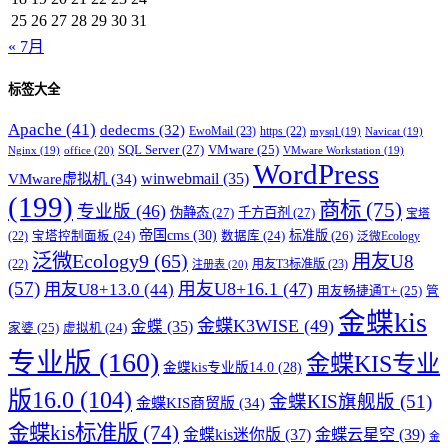
25
26
27
28
29
30
31
« 7月
标签大全
Apache
(41)
dedecms
(32)
EwoMail
(23)
https
(22)
mysql
(19)
Navicat
(19)
SQL Server
(27)
VMware
(25)
office
(20)
Nginx
(19)
VMware Workstation
(19)
WordPress
winwebmail
(35)
VMware虚拟机
(34)
(199)
商标
(75)
专业版
(46)
伪静态
(27)
千方百剂
(27)
宝塔
帝国cms
(30)
标准版
(26)
宝塔控制面板
(24)
数据库
(24)
(22)
泛微Ecology
泛微Ecology9
(65)
用友U8
用友T3标准版
(23)
(22)
注册表
(20)
(57)
用友U8+16.1
(47)
用友U8+13.0
(44)
用友畅捷通T+
(25)
管
金蝶kis
金蝶K3WISE
(49)
金蝶
(35)
家婆
(25)
虚拟机
(24)
专业版
(160)
金蝶KIS专业
金蝶kis专业版14.0
(28)
版16.0
(104)
金蝶KIS旗舰版
(51)
金蝶KIS商贸版
(34)
金蝶kis标准版
(74)
金蝶kis迷你版
(37)
金蝶云星空
(39)
金