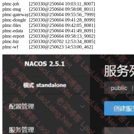
plmc-job
[250330@250604 10:03:11_8007]
plmc-msg
[250330@250604 09:58:08_8011]
plmc-gateway
[250330@250604 09:55:56_7999]
plmc-dongle
[250330@250604 09:41:28_8099]
plmc-files
[250330@250604 09:42:05_8081]
plmc-edata
[250330@250604 09:41:49_8091]
plmc-report
[250330@250604 09:58:13_9002]
plmc-biz
[250330@250702 12:53:34_8085]
plmc-wf
[250330@250623 14:53:00_462]