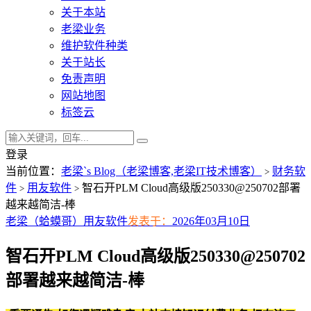
关于本站
老梁业务
维护软件种类
关于站长
免责声明
网站地图
标签云
登录
当前位置：
老梁`s Blog（老梁博客,老梁IT技术博客）
财务软
>
件
用友软件
智石开PLM Cloud高级版250330@250702部署
>
>
越来越简洁-棒
老梁（蛤蟆哥）
用友软件
发表于：
2026年03月10日
智石开PLM Cloud高级版250330@250702
部署越来越简洁-棒