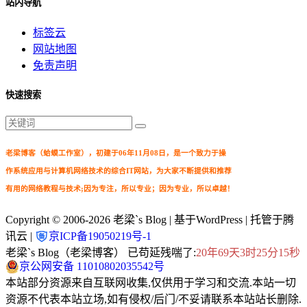
站内导航
标签云
网站地图
免责声明
快速搜索
老梁博客（蛤蟆工作室），初建于06年11月08日，是一个致力于操
作系统应用与计算机网络技术的综合IT网站，为大家不断提供和推荐
有用的网络教程与技术;因为专注，所以专业；因为专业，所以卓越！
Copyright © 2006-2026
老梁`s Blog
| 基于WordPress | 托管于腾
讯云 |
京ICP备19050219号-1
老梁`s Blog（老梁博客） 已苟延残喘了:
20年69天3时25分17秒
京公网安备 11010802035542号
本站部分资源来自互联网收集,仅供用于学习和交流.本站一切
资源不代表本站立场,如有侵权/后门/不妥请联系本站站长删除.