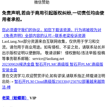
微信赞助
免责声明,若由于商用引起版权纠纷,一切责任均由使
用者承担。
您必须遵守我们的协议，如您下载该资源，行为将被视为对
《免责声明》全部内容的认可->
联系老梁
投诉资源
LaoLiang.Net部分资源来自互联网收集，仅供用于学习和交
流，请勿用于商业用途。如有侵权、不妥之处，请联系站长并
出示版权证明以便删除。 敬请谅解！ 侵权删帖/违法举报/投稿
等事务联系邮箱：service@laoliang.net
202309026候选金盘
智石开PLMC高级版
智石开PLMC高级版
安装金盘
意在交流学习,欢迎赞赏评论,如有谬误,请联系指正;转载请注明
出处: »
智石开PLM Cloud高级版250330@250702部署越来越简
洁-棒
老梁（蛤蟆哥）
VIP