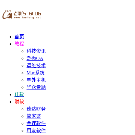
首页
教程
科技资讯
泛微OA
运维技术
Mac系统
星外主机
华众专题
佳软
财软
速达财务
管家婆
金蝶软件
用友软件