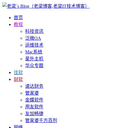
首页
教程
科技资讯
泛微OA
运维技术
Mac系统
星外主机
华众专题
佳软
财软
速达财务
管家婆
金蝶软件
用友软件
友加畅捷
管家婆千方百剂
网维