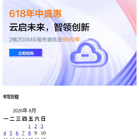
书写历程
2026年 8月
一
二
三
四
五
六
日
1
2
3
4
5
6
7
8
9
10