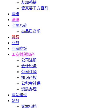
友加畅捷
管家婆千方百剂
网维
源码
七零八碎
高品质音乐
赞赏
业务
回家吃饭
工商财税知产
公司注册
会计税务
公司注销
知识产权
公积金社保
资质办理
网站建设
站务
文章归档