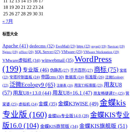
11
12
13
14
15
16
17
18
19
20
21
22
23
24
25
26
27
28
29
30
31
« 7月
标签大全
Apache
(41)
dedecms
(32)
EwoMail
(23)
https
(22)
mysql
(19)
Navicat
(19)
SQL Server
(27)
VMware
(25)
office
(20)
Nginx
(19)
VMware Workstation
(19)
WordPress
winwebmail
(35)
VMware虚拟机
(34)
(199)
商标
(75)
专业版
(46)
伪静态
(27)
千方百剂
(27)
宝塔
帝国cms
(30)
标准版
(26)
宝塔控制面板
(24)
数据库
(24)
(22)
泛微Ecology
泛微Ecology9
(65)
用友U8
用友T3标准版
(23)
(22)
注册表
(20)
(57)
用友U8+16.1
(47)
用友U8+13.0
(44)
用友畅捷通T+
(25)
管
金蝶kis
金蝶K3WISE
(49)
金蝶
(35)
家婆
(25)
虚拟机
(24)
专业版
(160)
金蝶KIS专业
金蝶kis专业版14.0
(28)
版16.0
(104)
金蝶KIS旗舰版
(51)
金蝶KIS商贸版
(34)