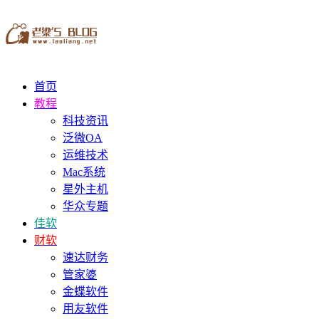
首页
教程
科技资讯
泛微OA
运维技术
Mac系统
星外主机
华众专题
佳软
财软
速达财务
管家婆
金蝶软件
用友软件