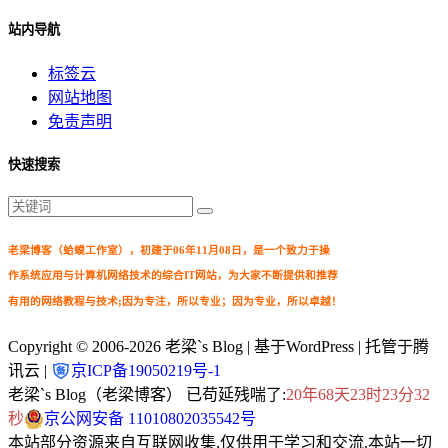
站内导航
标签云
网站地图
免责声明
快速搜索
老梁博客（蛤蟆工作室），初建于06年11月08日，是一个致力于操
作系统应用与计算机网络技术的综合IT网站，为大家不断提供和推荐
有用的网络教程与技术;因为专注，所以专业；因为专业，所以卓越！
Copyright © 2006-2026
老梁`s Blog
| 基于WordPress | 托管于腾
讯云 |
京ICP备19050219号-1
老梁`s Blog（老梁博客） 已苟延残喘了:
20年68天23时23分33
秒
京公网安备 11010802035542号
本站部分资源来自互联网收集,仅供用于学习和交流.本站一切