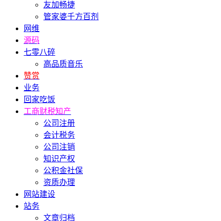
友加畅捷
管家婆千方百剂
网维
源码
七零八碎
高品质音乐
赞赏
业务
回家吃饭
工商财税知产
公司注册
会计税务
公司注销
知识产权
公积金社保
资质办理
网站建设
站务
文章归档