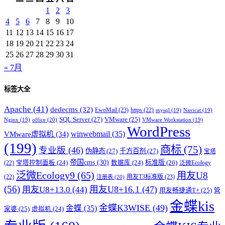
1
2
3
4
5
6
7
8
9
10
11
12
13
14
15
16
17
18
19
20
21
22
23
24
25
26
27
28
29
30
31
« 7月
标签大全
Apache
(41)
dedecms
(32)
EwoMail
(23)
https
(22)
mysql
(19)
Navicat
(19)
SQL Server
(27)
VMware
(25)
office
(20)
Nginx
(19)
VMware Workstation
(19)
WordPress
winwebmail
(35)
VMware虚拟机
(34)
(199)
商标
(75)
专业版
(46)
伪静态
(27)
千方百剂
(27)
宝塔
帝国cms
(30)
标准版
(26)
宝塔控制面板
(24)
数据库
(24)
(22)
泛微Ecology
泛微Ecology9
(65)
用友U8
用友T3标准版
(23)
(22)
注册表
(20)
(56)
用友U8+16.1
(47)
用友U8+13.0
(44)
用友畅捷通T+
(25)
管
金蝶kis
金蝶K3WISE
(49)
金蝶
(35)
家婆
(25)
虚拟机
(24)