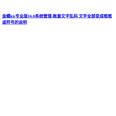
金蝶kis专业版16.0系统管理-账套文字乱码 文字全部变成框框
或符号的说明