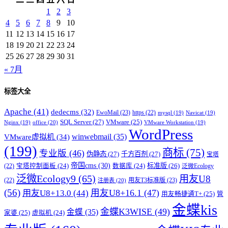
1
2
3
4
5
6
7
8
9
10
11
12
13
14
15
16
17
18
19
20
21
22
23
24
25
26
27
28
29
30
31
« 7月
标签大全
Apache
(41)
dedecms
(32)
EwoMail
(23)
https
(22)
mysql
(19)
Navicat
(19)
SQL Server
(27)
VMware
(25)
office
(20)
Nginx
(19)
VMware Workstation
(19)
WordPress
winwebmail
(35)
VMware虚拟机
(34)
(199)
商标
(75)
专业版
(46)
伪静态
(27)
千方百剂
(27)
宝塔
帝国cms
(30)
标准版
(26)
宝塔控制面板
(24)
数据库
(24)
(22)
泛微Ecology
泛微Ecology9
(65)
用友U8
用友T3标准版
(23)
(22)
注册表
(20)
(56)
用友U8+16.1
(47)
用友U8+13.0
(44)
用友畅捷通T+
(25)
管
金蝶kis
金蝶K3WISE
(49)
金蝶
(35)
家婆
(25)
虚拟机
(24)