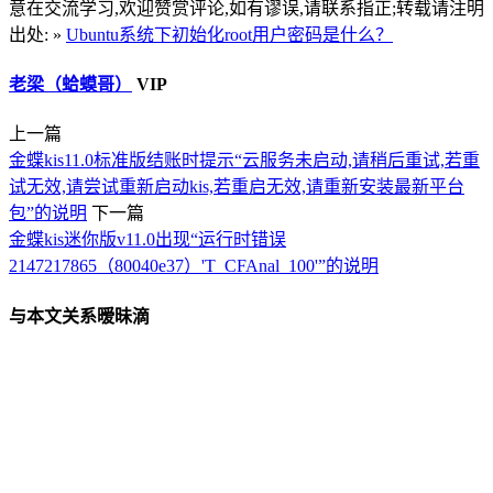
意在交流学习,欢迎赞赏评论,如有谬误,请联系指正;转载请注明
出处: »
Ubuntu系统下初始化root用户密码是什么？
老梁（蛤蟆哥）
VIP
上一篇
金蝶kis11.0标准版结账时提示“云服务未启动,请稍后重试,若重
试无效,请尝试重新启动kis,若重启无效,请重新安装最新平台
包”的说明
下一篇
金蝶kis迷你版v11.0出现“运行时错误
2147217865（80040e37）'T_CFAnal_100'”的说明
与本文关系暧昧滴