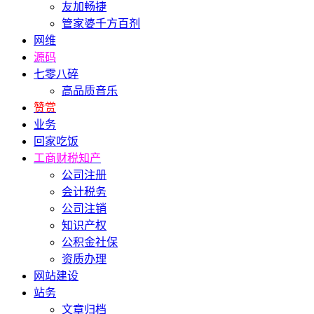
友加畅捷
管家婆千方百剂
网维
源码
七零八碎
高品质音乐
赞赏
业务
回家吃饭
工商财税知产
公司注册
会计税务
公司注销
知识产权
公积金社保
资质办理
网站建设
站务
文章归档