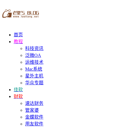
首页
教程
科技资讯
泛微OA
运维技术
Mac系统
星外主机
华众专题
佳软
财软
速达财务
管家婆
金蝶软件
用友软件