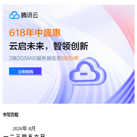
书写历程
2026年 8月
一
二
三
四
五
六
日