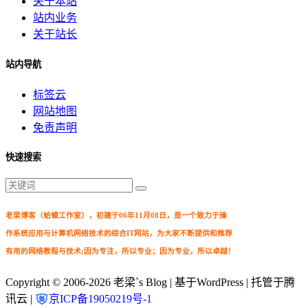
关于本站
站内业务
关于站长
站内导航
标签云
网站地图
免责声明
快速搜索
老梁博客（蛤蟆工作室），初建于06年11月08日，是一个致力于操
作系统应用与计算机网络技术的综合IT网站，为大家不断提供和推荐
有用的网络教程与技术;因为专注，所以专业；因为专业，所以卓越！
Copyright © 2006-2026
老梁`s Blog
| 基于WordPress | 托管于腾
讯云 |
京ICP备19050219号-1