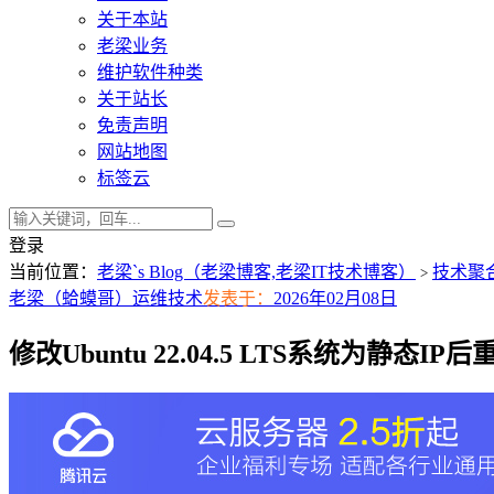
关于本站
老梁业务
维护软件种类
关于站长
免责声明
网站地图
标签云
登录
当前位置：
老梁`s Blog（老梁博客,老梁IT技术博客）
技术聚
>
老梁（蛤蟆哥）
运维技术
发表于：
2026年02月08日
修改Ubuntu 22.04.5 LTS系统为静态