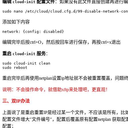
编辑
配置文件
：如果没有此文件直接创建再进行编
cloud-init
sudo nano /etc/cloud/cloud.cfg.d/99-disable-network-con
添加如下内容
network: {config: disabled}
编辑完毕后按ctrl+O，然后按回车进行保存，再按ctrl+x退出
重启
服务
：
cloud-init
sudo cloud-init clean

sudo reboot
重启完毕后再使用netplan设置ip地址就不会被重置覆盖，问
说明：不会操作命令，就借助xftp来处理吧，更直观！
三、双IP办法
上面说了是重启重置IP是经过某一个文件，不应该是所有，比如我自带
配置文件增大"文件编号"，配置后覆盖原有配置netplan 获取配置
配置；