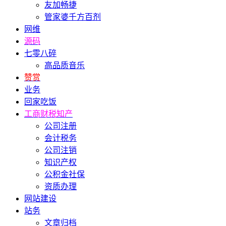
友加畅捷
管家婆千方百剂
网维
源码
七零八碎
高品质音乐
赞赏
业务
回家吃饭
工商财税知产
公司注册
会计税务
公司注销
知识产权
公积金社保
资质办理
网站建设
站务
文章归档