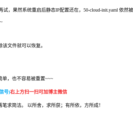
ml 再试，果然系统重启后静态IP配置还在，50-cloud-init.yaml 
~
后生效。删除该文件就可以恢复。
单，也不容易被重置~~~
信号)
右上方扫一扫可加博主微信
落笔求简洁。 以所舍，求所获；有所依，方所成！