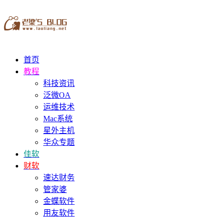
首页
教程
科技资讯
泛微OA
运维技术
Mac系统
星外主机
华众专题
佳软
财软
速达财务
管家婆
金蝶软件
用友软件