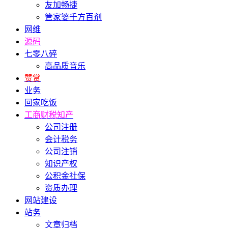
友加畅捷
管家婆千方百剂
网维
源码
七零八碎
高品质音乐
赞赏
业务
回家吃饭
工商财税知产
公司注册
会计税务
公司注销
知识产权
公积金社保
资质办理
网站建设
站务
文章归档