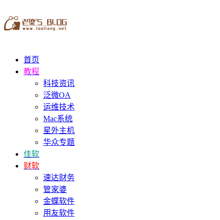
首页
教程
科技资讯
泛微OA
运维技术
Mac系统
星外主机
华众专题
佳软
财软
速达财务
管家婆
金蝶软件
用友软件