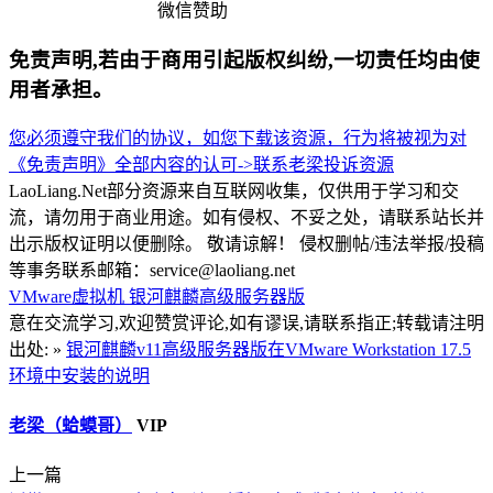
微信赞助
免责声明,若由于商用引起版权纠纷,一切责任均由使
用者承担。
您必须遵守我们的协议，如您下载该资源，行为将被视为对
《免责声明》全部内容的认可->
联系老梁
投诉资源
LaoLiang.Net部分资源来自互联网收集，仅供用于学习和交
流，请勿用于商业用途。如有侵权、不妥之处，请联系站长并
出示版权证明以便删除。 敬请谅解！ 侵权删帖/违法举报/投稿
等事务联系邮箱：service@laoliang.net
VMware虚拟机
银河麒麟高级服务器版
意在交流学习,欢迎赞赏评论,如有谬误,请联系指正;转载请注明
出处: »
银河麒麟v11高级服务器版在VMware Workstation 17.5
环境中安装的说明
老梁（蛤蟆哥）
VIP
上一篇