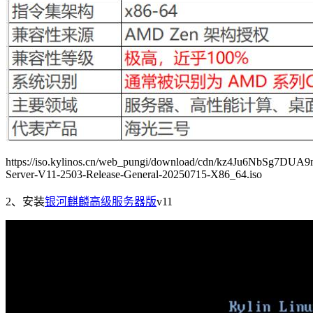
https://iso.kylinos.cn/web_pungi/download/cdn/kz4Ju6NbSg7DUA
Server-V11-2503-Release-General-20250715-X86_64.iso
2、安装
银河麒麟高级服务器版
v11