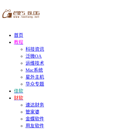
首页
教程
科技资讯
泛微OA
运维技术
Mac系统
星外主机
华众专题
佳软
财软
速达财务
管家婆
金蝶软件
用友软件