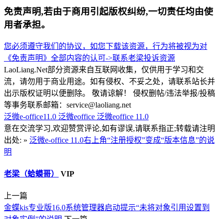
免责声明,若由于商用引起版权纠纷,一切责任均由使
用者承担。
您必须遵守我们的协议，如您下载该资源，行为将被视为对
《免责声明》全部内容的认可->
联系老梁
投诉资源
LaoLiang.Net部分资源来自互联网收集，仅供用于学习和交
流，请勿用于商业用途。如有侵权、不妥之处，请联系站长并
出示版权证明以便删除。 敬请谅解！ 侵权删帖/违法举报/投稿
等事务联系邮箱：service@laoliang.net
泛微e-office11.0
泛微eoffice
泛微eoffice 11.0
意在交流学习,欢迎赞赏评论,如有谬误,请联系指正;转载请注明
出处: »
泛微e-office 11.0右上角“注册授权”变成“版本信息”的说
明
老梁（蛤蟆哥）
VIP
上一篇
金蝶kis专业版16.0系统管理器启动提示“未将对象引用设置到