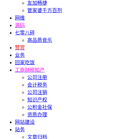
友加畅捷
管家婆千方百剂
网维
源码
七零八碎
高品质音乐
赞赏
业务
回家吃饭
工商财税知产
公司注册
会计税务
公司注销
知识产权
公积金社保
资质办理
网站建设
站务
文章归档