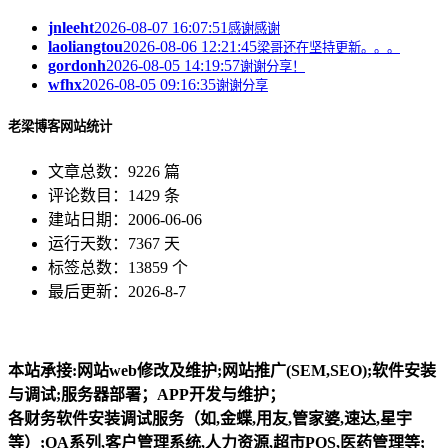
jnleeht
2026-08-07 16:07:51
感谢感谢
laoliangtou
2026-08-06 12:21:45
梁哥还在坚持更新。。。
gordonh
2026-08-05 14:19:57
谢谢分享！
wfhx
2026-08-05 09:16:35
谢谢分享
老梁博客网站统计
文章总数：9226 篇
评论数目：1429 条
建站日期：2006-06-06
运行天数：7367 天
标签总数：13859 个
最后更新：2026-8-7
本站承接:网站web修改及维护;网站推广(SEM,SEO);软件安装
与调试;服务器部署；APP开发与维护；
各财务软件安装调试服务（如,金蝶,用友,管家婆,速达,星宇
等）;OA系列,客户管理系统,人力资源,超市POS,医药管理等;