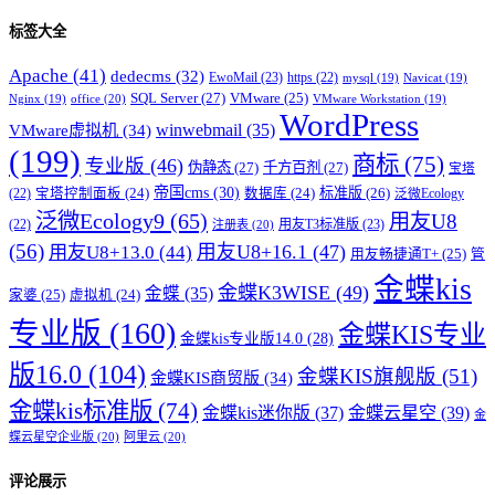
标签大全
Apache
(41)
dedecms
(32)
EwoMail
(23)
https
(22)
mysql
(19)
Navicat
(19)
SQL Server
(27)
VMware
(25)
office
(20)
Nginx
(19)
VMware Workstation
(19)
WordPress
winwebmail
(35)
VMware虚拟机
(34)
(199)
商标
(75)
专业版
(46)
伪静态
(27)
千方百剂
(27)
宝塔
帝国cms
(30)
标准版
(26)
宝塔控制面板
(24)
数据库
(24)
(22)
泛微Ecology
泛微Ecology9
(65)
用友U8
用友T3标准版
(23)
(22)
注册表
(20)
(56)
用友U8+16.1
(47)
用友U8+13.0
(44)
用友畅捷通T+
(25)
管
金蝶kis
金蝶K3WISE
(49)
金蝶
(35)
家婆
(25)
虚拟机
(24)
专业版
(160)
金蝶KIS专业
金蝶kis专业版14.0
(28)
版16.0
(104)
金蝶KIS旗舰版
(51)
金蝶KIS商贸版
(34)
金蝶kis标准版
(74)
金蝶kis迷你版
(37)
金蝶云星空
(39)
金
蝶云星空企业版
(20)
阿里云
(20)
评论展示