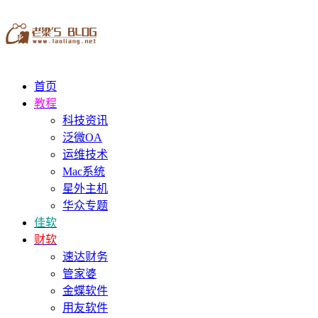
首页
教程
科技资讯
泛微OA
运维技术
Mac系统
星外主机
华众专题
佳软
财软
速达财务
管家婆
金蝶软件
用友软件