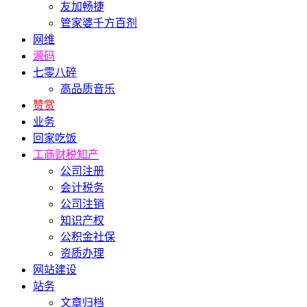
友加畅捷
管家婆千方百剂
网维
源码
七零八碎
高品质音乐
赞赏
业务
回家吃饭
工商财税知产
公司注册
会计税务
公司注销
知识产权
公积金社保
资质办理
网站建设
站务
文章归档