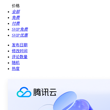
价格
全部
免费
付费
SVIP免费
SVIP优惠
发布日期
修改时间
评论数量
随机
热度