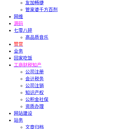
友加畅捷
管家婆千方百剂
网维
源码
七零八碎
高品质音乐
赞赏
业务
回家吃饭
工商财税知产
公司注册
会计税务
公司注销
知识产权
公积金社保
资质办理
网站建设
站务
文章归档