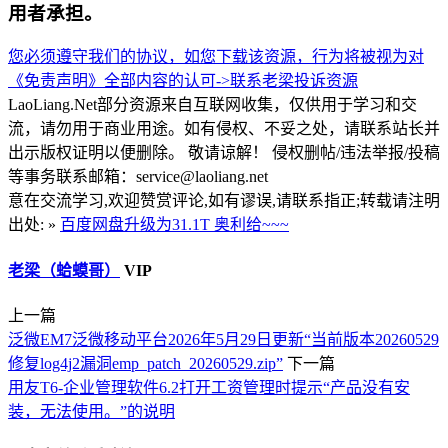
用者承担。
您必须遵守我们的协议，如您下载该资源，行为将被视为对
《免责声明》全部内容的认可->
联系老梁
投诉资源
LaoLiang.Net部分资源来自互联网收集，仅供用于学习和交
流，请勿用于商业用途。如有侵权、不妥之处，请联系站长并
出示版权证明以便删除。 敬请谅解！ 侵权删帖/违法举报/投稿
等事务联系邮箱：service@laoliang.net
意在交流学习,欢迎赞赏评论,如有谬误,请联系指正;转载请注明
出处: »
百度网盘升级为31.1T 奥利给~~~
老梁（蛤蟆哥）
VIP
上一篇
泛微EM7泛微移动平台2026年5月29日更新“当前版本20260529
修复log4j2漏洞emp_patch_20260529.zip”
下一篇
用友T6-企业管理软件6.2打开工资管理时提示“产品没有安
装，无法使用。”的说明