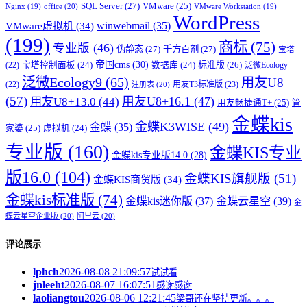
SQL Server
(27)
VMware
(25)
office
(20)
Nginx
(19)
VMware Workstation
(19)
WordPress
winwebmail
(35)
VMware虚拟机
(34)
(199)
商标
(75)
专业版
(46)
伪静态
(27)
千方百剂
(27)
宝塔
帝国cms
(30)
标准版
(26)
宝塔控制面板
(24)
数据库
(24)
(22)
泛微Ecology
泛微Ecology9
(65)
用友U8
用友T3标准版
(23)
(22)
注册表
(20)
(57)
用友U8+16.1
(47)
用友U8+13.0
(44)
用友畅捷通T+
(25)
管
金蝶kis
金蝶K3WISE
(49)
金蝶
(35)
家婆
(25)
虚拟机
(24)
专业版
(160)
金蝶KIS专业
金蝶kis专业版14.0
(28)
版16.0
(104)
金蝶KIS旗舰版
(51)
金蝶KIS商贸版
(34)
金蝶kis标准版
(74)
金蝶kis迷你版
(37)
金蝶云星空
(39)
金
蝶云星空企业版
(20)
阿里云
(20)
评论展示
lphch
2026-08-08 21:09:57
试试看
jnleeht
2026-08-07 16:07:51
感谢感谢
laoliangtou
2026-08-06 12:21:45
梁哥还在坚持更新。。。