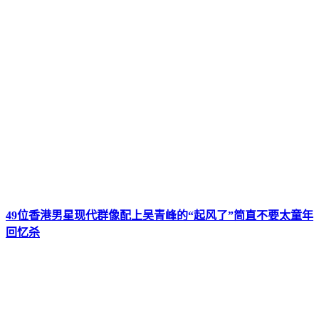
49位香港男星现代群像配上吴青峰的“起风了”简直不要太童年
回忆杀