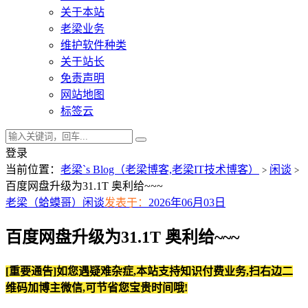
关于本站
老梁业务
维护软件种类
关于站长
免责声明
网站地图
标签云
登录
当前位置：
老梁`s Blog（老梁博客,老梁IT技术博客）
闲谈
>
>
百度网盘升级为31.1T 奥利给~~~
老梁（蛤蟆哥）
闲谈
发表于：
2026年06月03日
百度网盘升级为31.1T 奥利给~~~
[重要通告]如您遇疑难杂症,本站支持知识付费业务,扫右边二
维码加博主微信,可节省您宝贵时间哦!