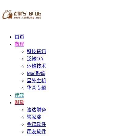
首页
教程
科技资讯
泛微OA
运维技术
Mac系统
星外主机
华众专题
佳软
财软
速达财务
管家婆
金蝶软件
用友软件