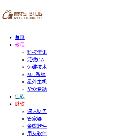
首页
教程
科技资讯
泛微OA
运维技术
Mac系统
星外主机
华众专题
佳软
财软
速达财务
管家婆
金蝶软件
用友软件