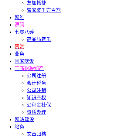
友加畅捷
管家婆千方百剂
网维
源码
七零八碎
高品质音乐
赞赏
业务
回家吃饭
工商财税知产
公司注册
会计税务
公司注销
知识产权
公积金社保
资质办理
网站建设
站务
文章归档