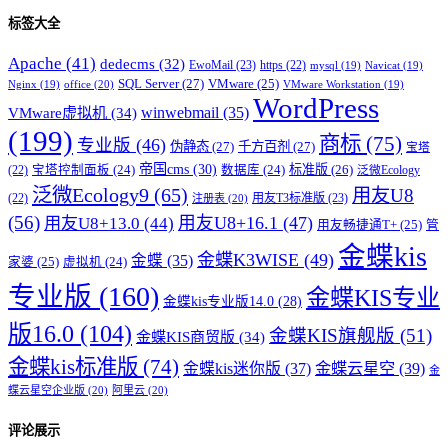
标签大全
Apache
(41)
dedecms
(32)
EwoMail
(23)
https
(22)
mysql
(19)
Navicat
(19)
SQL Server
(27)
VMware
(25)
office
(20)
Nginx
(19)
VMware Workstation
(19)
WordPress
winwebmail
(35)
VMware虚拟机
(34)
(199)
商标
(75)
专业版
(46)
伪静态
(27)
千方百剂
(27)
宝塔
帝国cms
(30)
标准版
(26)
宝塔控制面板
(24)
数据库
(24)
(22)
泛微Ecology
泛微Ecology9
(65)
用友U8
用友T3标准版
(23)
(22)
注册表
(20)
(56)
用友U8+16.1
(47)
用友U8+13.0
(44)
用友畅捷通T+
(25)
管
金蝶kis
金蝶K3WISE
(49)
金蝶
(35)
家婆
(25)
虚拟机
(24)
专业版
(160)
金蝶KIS专业
金蝶kis专业版14.0
(28)
版16.0
(104)
金蝶KIS旗舰版
(51)
金蝶KIS商贸版
(34)
金蝶kis标准版
(74)
金蝶kis迷你版
(37)
金蝶云星空
(39)
金
蝶云星空企业版
(20)
阿里云
(20)
评论展示