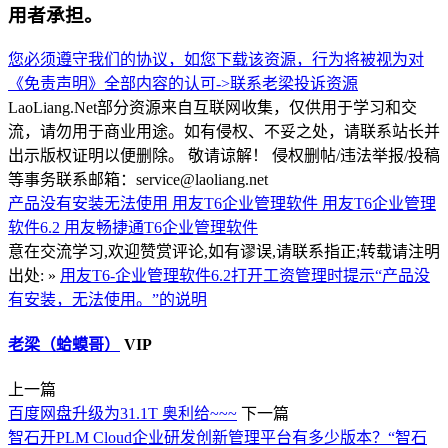
用者承担。
您必须遵守我们的协议，如您下载该资源，行为将被视为对
《免责声明》全部内容的认可->
联系老梁
投诉资源
LaoLiang.Net部分资源来自互联网收集，仅供用于学习和交
流，请勿用于商业用途。如有侵权、不妥之处，请联系站长并
出示版权证明以便删除。 敬请谅解！ 侵权删帖/违法举报/投稿
等事务联系邮箱：service@laoliang.net
产品没有安装无法使用
用友T6企业管理软件
用友T6企业管理
软件6.2
用友畅捷通T6企业管理软件
意在交流学习,欢迎赞赏评论,如有谬误,请联系指正;转载请注明
出处: »
用友T6-企业管理软件6.2打开工资管理时提示“产品没
有安装，无法使用。”的说明
老梁（蛤蟆哥）
VIP
上一篇
百度网盘升级为31.1T 奥利给~~~
下一篇
智石开PLM Cloud企业研发创新管理平台有多少版本？“智石