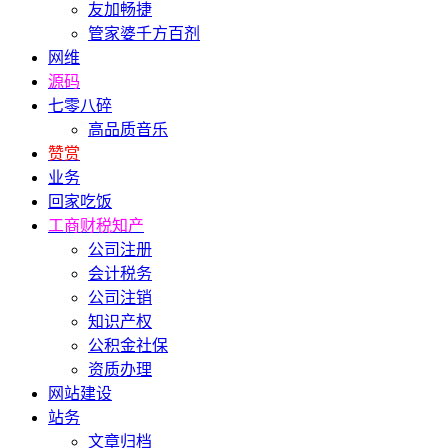
友加畅捷
管家婆千方百剂
网维
源码
七零八碎
高品质音乐
赞赏
业务
回家吃饭
工商财税知产
公司注册
会计税务
公司注销
知识产权
公积金社保
资质办理
网站建设
站务
文章归档