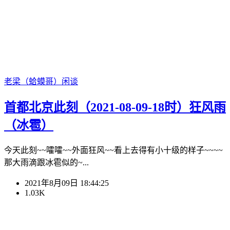
老梁（蛤蟆哥）
闲谈
首都北京此刻（2021-08-09-18时）狂风雨
（冰雹）
今天此刻~~嚯嚯~~外面狂风~~看上去得有小十级的样子~~~~
那大雨滴跟冰雹似的~...
2021年8月09日 18:44:25
1.03K