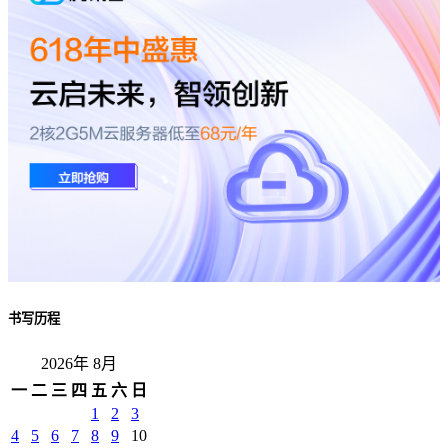
书写历程
2026年 8月
一
二
三
四
五
六
日
1
2
3
4
5
6
7
8
9
10