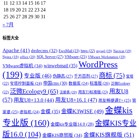
11
12
13
14
15
16
17
18
19
20
21
22
23
24
25
26
27
28
29
30
31
« 7月
标签大全
Apache
(41)
dedecms
(32)
EwoMail
(23)
https
(22)
mysql
(19)
Navicat
(19)
SQL Server
(27)
VMware
(25)
office
(20)
Nginx
(19)
VMware Workstation
(19)
WordPress
winwebmail
(35)
VMware虚拟机
(34)
(199)
商标
(75)
专业版
(46)
伪静态
(27)
千方百剂
(27)
宝塔
帝国cms
(30)
标准版
(26)
宝塔控制面板
(24)
数据库
(24)
(22)
泛微Ecology
泛微Ecology9
(65)
用友U8
用友T3标准版
(23)
(22)
注册表
(20)
(57)
用友U8+16.1
(47)
用友U8+13.0
(44)
用友畅捷通T+
(25)
管
金蝶kis
金蝶K3WISE
(49)
金蝶
(35)
家婆
(25)
虚拟机
(24)
专业版
(160)
金蝶KIS专业
金蝶kis专业版14.0
(28)
版16.0
(104)
金蝶KIS旗舰版
(51)
金蝶KIS商贸版
(34)