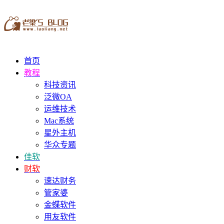
首页
教程
科技资讯
泛微OA
运维技术
Mac系统
星外主机
华众专题
佳软
财软
速达财务
管家婆
金蝶软件
用友软件