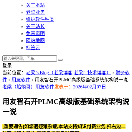
关于本站
老梁业务
维护软件种类
关于站长
免责声明
网站地图
标签云
登录
当前位置：
老梁`s Blog（老梁博客,老梁IT技术博客）
财务软
>
件
用友软件
用友智石开PLMC高级版基础系统架构说一说
>
>
老梁（蛤蟆哥）
用友软件
发表于：
2026年02月07日
用友智石开PLMC高级版基础系统架构说
一说
[重要通告]如您遇疑难杂症,本站支持知识付费业务,扫右边二