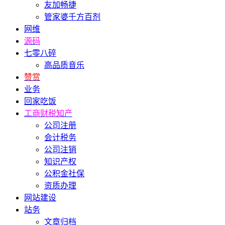
友加畅捷
管家婆千方百剂
网维
源码
七零八碎
高品质音乐
赞赏
业务
回家吃饭
工商财税知产
公司注册
会计税务
公司注销
知识产权
公积金社保
资质办理
网站建设
站务
文章归档