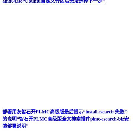
amd64.iso“Ubuntu自定义分区后无法选择下一步”
部署用友智石开PLMC高级版最后提示“install esearch 失败”
的说明“智石开PLMC高级版全文搜索插件plmc-esearch-biz安
装部署说明”