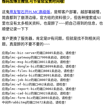
维码加博主微信,可节省您宝贵时间哦!
这鬼
用友智石开PLMC高级版
，是帮客户部署，越部署越懵，
简直都到了崩溃边缘，官方给的资料很少，但各种搜索或AI
里也没有太多相关资料，也是醉了~~~把自己得到的信息，也
顺便记录一下下
客户更换了服务器，肯定是IP有问题，但就是找不到相关问
题，真是醉的不要不要的~~~
应用plmc-biz-server的端口8085未启动，请检查！

应用plmc-gateway的端口7999未启动，请检查！

应用plmc-msg-biz的端口8011未启动，请检查！

应用plmc-dongle-biz的端口8099未启动，请检查！

应用plmc-files-biz的端口8081未启动，请检查！

应用plmc-edata-biz的端口8091未启动，请检查！

应用plmc-job-biz的端口8007未启动，请检查！

应用plmc-wf-biz的端口462未启动，请检查！

应用plmc-report-biz的端口9002未启动，请检查！

应用plmc-cad-biz的端口9023未启动，请检查！

应用plmc-form-biz的端口8093未启动，请检查！

中间件rabbitmq的端口5672未启动，请检查！