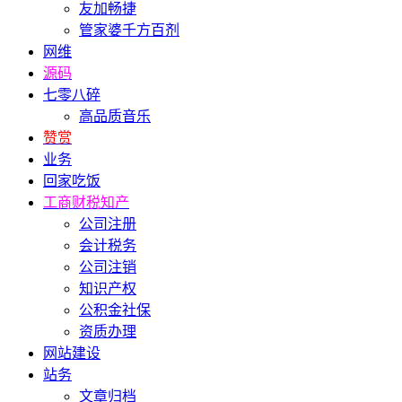
友加畅捷
管家婆千方百剂
网维
源码
七零八碎
高品质音乐
赞赏
业务
回家吃饭
工商财税知产
公司注册
会计税务
公司注销
知识产权
公积金社保
资质办理
网站建设
站务
文章归档