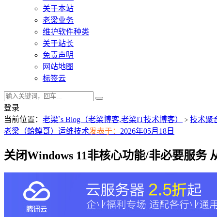
关于本站
老梁业务
维护软件种类
关于站长
免责声明
网站地图
标签云
登录
当前位置：
老梁`s Blog（老梁博客,老梁IT技术博客）
技术聚
>
老梁（蛤蟆哥）
运维技术
发表于：
2026年05月18日
关闭Windows 11非核心功能/非必要服