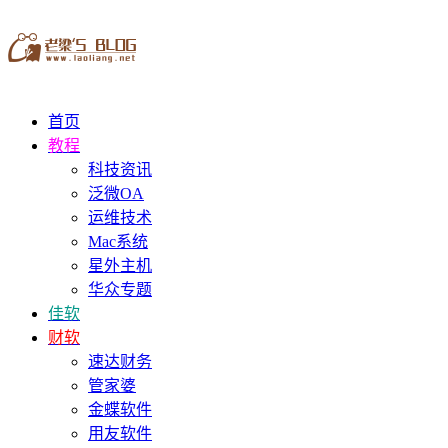
首页
教程
科技资讯
泛微OA
运维技术
Mac系统
星外主机
华众专题
佳软
财软
速达财务
管家婆
金蝶软件
用友软件